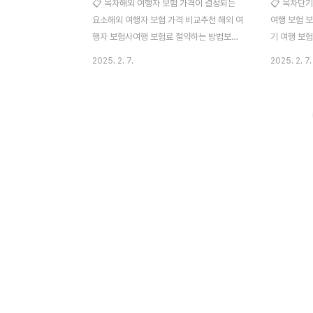
📋 목차해외 여행자 보험 가격이 결정되는
📋 목차단
요소해외 여행자 보험 가격 비교추천 해외 여
여행 보험 
행자 보험사여행 보험료 절약하는 방법보험
기 여행 보
료에 따른 보장 내용해외 여행자 보험 관련
가입 방법보
2025. 2. 7.
2025. 2. 7.
자주 묻는 질문 (FAQ)해외여행을 떠나기 전,
련 자주 묻는
예상치 못한 사고에 대비하기 위해 여행자 보
이라면 여행
험 가입은 필수예요. 하지만 보험료가 얼마나
'아니요!'입
나올지 궁금하죠? 🤔 이번 글에서는 해외 여
질병, 항공 
행자 보험 가격을 결정하는 요소, 가격 비교,
생할 수 있어
추천 보험사, 보험료 절약 팁까지 모두 정리
을 대비할 
해 볼게요. ✈️해외 여행자 보험 가격이 결정
해요. 오늘은
되는 요소여행자 보험의 가격은 다양한 요소
입 팁을 소개
에 따라 달라져요. 보험료를 책정할 때 고려
요한 이유단
하는 주요 항목을 살펴볼게요. 📌 📊 여행자
한 사고가 발
보험료에 영향을 미치는 요소요소설명여행
불필요한 지
기간여행 기간이 길수록 보험료가 높아져요.
받을 수 있어요
여행 목적지미국,..