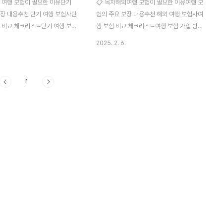
기 여행 보험이 필요한 이유단기
📋 목차해외여행 보험이 필요한 이유여행 보
보장 내용추천 단기 여행 보험사단
험의 주요 보장 내용추천 해외 여행 보험사여
험 비교 체크리스트단기 여행 보험
행 보험 비교 체크리스트여행 보험 가입 방법
험금 청구 방법단기 여행 보험 관
여행 보험 청구 방법해외여행 보험 관련 자주
2025. 2. 6.
 질문 (FAQ)단기 여행(3~5일)
묻는 질문 (FAQ)해외여행을 준비하면서 항
 보험이 필요 없을까요? 정답은
공권과 숙소 예약만큼 중요한 것이 여행 보험
니다. ✈️ 여행 중 갑작스러운 사고,
이에요. 예상치 못한 사고나 질병, 항공편 결
1
지연, 수하물 분실 등의 문제가 발
항 등 다양한 위험 요소를 대비할 수 있기 때
요. 단기 여행 보험은 이런 위험
문이죠. 🏥 이번 글에서는 해외여행 보험이
수 있는 최소한의 안전망 역할을
왜 필요한지, 어떤 보장을 제공하는지, 추천
 단기 여행에 적합한 보험과 가
보험사와 가입 방법까지 자세히 알려드릴게
할게요! 🏥단기 여행 보험이 필
요. ✈️해외여행 보험이 필요한 이유해외여행
기 여행이라도 여행 중 예상치 못
은 설레는 경험이지만, 예상치 못한 사고가
생할 수 있어요. 보험이 있다면
발생할 수 있어요. 여행 중 질병, 교통사고, 소
출을 줄이고 안전한 여행을 보장
지품 도난, 항공기 지연 등 다양한 돌발 상황
. 💡 🔹 단기 여행 보험이..
을 대비하려면 여행 보험이 필수예요. 📌 🔹
해외 여..