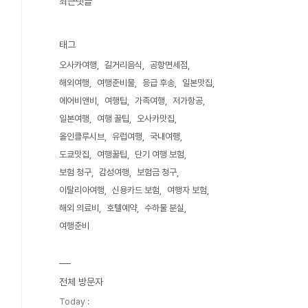
최근댓글
태그
오사카여행
길거리음식
공항면세점
해외여행
여행준비물
응급 후송
일본맛집
에어비앤비
여행팁
가족여행
저가항공
일본여행
여행 꿀팁
오사카맛집
올인클루시브
유럽여행
국내여행
도쿄맛집
여행꿀팁
단기 여행 보험
보험 청구
감성여행
보험금 청구
이탈리아여행
신용카드 보험
여행자 보험
해외 의료비
호텔예약
수하물 분실
여행준비
전체 방문자
Today :