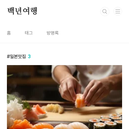
본문 바로가기
백년여행
홈
태그
방명록
일본맛집
3