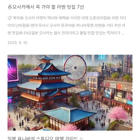
🍜오사카에서 꼭 가야 할 라멘 맛집 7선
📋 목차🍥 오사카 라멘의 역사와 매력🍥 이치란 라멘 도톤보리점🍥 라멘 지다
이야 난바점🍥 멘야 무사시 오사카 루쿠아🍥 하나마루켄 라멘🍥 기타 추천 라
멘 맛집🍥 FAQ일본 오사카는 음식 천국이라고 불릴 만큼 맛있는 먹거리가 넘
쳐나는 도시예요. 특히 라멘은 오사카 여행 중 절대 놓치면 안 되는 필수 코스
2025. 5. 10.
죠. 진한 국물과 탱탱한 면발, 그리고 라멘마다 각기 다른 고유의 향과 맛은 여
행의 즐거움을 한층 더해줘요. 도톤보리, 신사이바시, 우메다 등 오사카의 주요
관광지 주변에는 줄 서서 먹는 유명 라멘집이 많아요. 제가 생각했을 때, 오사카
에서의 라멘은 단순한 한 끼가 아니라 여행의 일부처럼 느껴졌어요. 그만큼 특
별하고 감동적인 맛이 많았거든요! 이제 본격적으로 오사카 최고의 라멘 맛집
들을 소개할게요..
일본 유니버설 스튜디오 여행 가이드 ✨