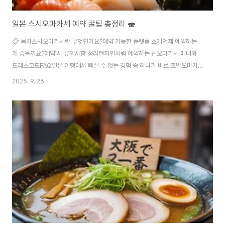
일본 스시오마카세 예약 꿀팁 총정리 🍣
📋 목차스시오마카세란 무엇인가요?예약 가능한 플랫폼 소개언제 예약하는
게 좋을까요?예약 시 유의사항 정리현지인처럼 예약하는 팁오마카세 매너와
드레스코드FAQ일본 여행에서 빠질 수 없는 경험 중 하나가 바로 초밥오마카
세죠 🍣 오마카세(おまかせ)란 “셰프에게 맡긴다”는 뜻으로, 셰프가 직접 그
2025. 9. 26.
날의 재료에 따라 요리를 구성해서 손님에게 제공하는 방식이에요. 일본 현지
에서의 초밥오마카세는 미식가들에게도 인기 만점인 경험이랍니다. 하지만 일
본에서 유명한 스시오마카세 식당은 예약이 꽤 까다로운 편이에요. 몇 달 전부
터 예약이 마감되기도 하고, 일본어가 필요한 경우도 있어요. 그래서 이번 글에
서는 제가 일본 여행을 자주 다니며 경험한 노하우를 바탕으로, 초밥오마카세
를 성공적으로 예약하는 방법을 아주 자세히 알려드..