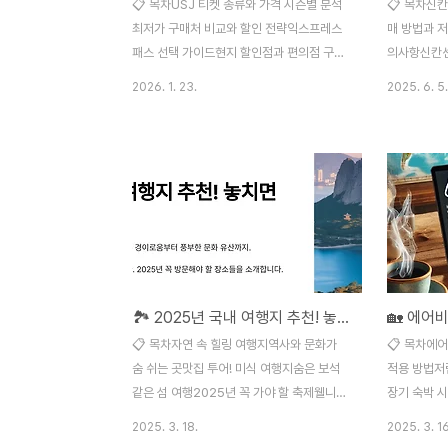
📋 목차USJ 티켓 종류와 가격 시즌별 분석
📋 목차신
최저가 구매처 비교와 할인 전략익스프레스
매 방법과 저
패스 선택 가이드현지 할인점과 편의점 구매
의사항신칸센
법2026년 카운트다운 특별 이벤트방문 전
추천 시간대
2026. 1. 23.
2025. 6. 5.
필수 체크리스트자주 묻는 질문 8가지유니버
결법FAQ일
셜 스튜디오 재팬은 일본 오사카에 위치한 세
하려면 단연 
계적 수준의 테마파크로, 매년 수백만 명의
신칸센은 일
관광객이 방문하는 명소예요. 특히 2026년
철도로, 놀
은 새로운 어트랙션과 이벤트가 많이 준비되
랑해요. 도
어 있어서 더욱 인기가 높아질 것으로 예상돼
시간 만에 
요. 하지만 높은 입장료가 부담스러울 수 있
여유로워진답
으니, 현명하게 할인 티켓을 구매하는 방법을
에게는 헷갈
알아두면 정말 도움이 될 거예요! 🎢 USJ 티
사고, 어떤 
🏞️ 2025년 국내 여행지 추천! 놓치면 후회할 명소
켓은 방문 날짜에 따라 가격이 달라지는 변동
가 좋은지..
가격제를 운영하고 있어요. 비수기에는
면서 알게 
📋 목차자연 속 힐링 여행지역사와 문화가
📋 목차에
8,600엔부터 시작하지만, 성수기에는
✨ 이 글 하
숨 쉬는 곳맛집 투어! 미식 여행지숨은 보석
적용 방법저
10,400엔까지 올라갈 수 있..
내 돈 주고 타
같은 섬 여행2025년 꼭 가야 할 축제웰니스
장기 숙박 시
& 힐링 여행FAQ여행을 계획하고 있다면,
피하는 꿀팁
2025. 3. 18.
2025. 3. 16
2025년에는 어디로 떠나볼까요? 국내에는
FAQ에어비앤