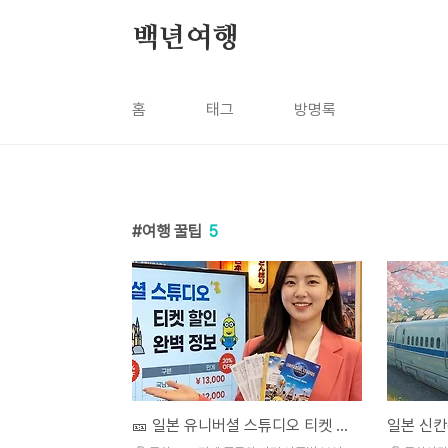
본문 바로가기
백년여행
홈
태그
방명록
여행 꿀팁
5
🎫 일본 유니버셜 스튜디오 티켓 할인 완벽 정보
일본 신칸