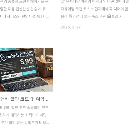
칸센의 종류와 노선 이해하기표 구
📋 목차다낭 여행의 매력과 역사 🏝️3박 4일
렴한 이용 팁신칸센 탑승 시 유
자유여행 추천 코스 ✨현지에서 꼭 먹어야 할
 내 서비스와 편의시설여행자
음식 🍜가성비 좋은 숙소 추천 🏨즐길 거리
와 좌석 선택자주 묻는 실수와 해
& 액티비티 🎡자유여행 꿀팁 & 주의사항 🎯
2025. 3. 27.
본 여행 중 빠르고 편리하게 이동
FAQ베트남 중부에 위치한 다낭은 최근 몇 년
‘신칸센’을 빼놓을 수 없어요. 🚄
사이 한국 여행자들 사이에서 큰 인기를 끌고
본 전역을 촘촘히 연결하는 고속
있는 도시예요. 푸른 바다, 유럽풍 도시 분위
라울 정도의 정시성과 쾌적함을 자
기, 친절한 사람들까지… 모든 것이 매력 넘쳐
쿄에서 오사카, 후쿠오카까지 몇
요. 💙 과거에는 휴양지로만 알려졌지만, 요
이동 가능하니 여행 일정이 한결
즘은 문화, 음식, 쇼핑, 액티비티까지 다채롭
니다. 하지만 처음 접하는 분들
게 즐길 수 있어서 혼자든 커플이든 가족이든
리는 점도 많죠! 티켓은 어디서
누구나 만족할 수 있는 여행지랍니다. 제가
열차를 타야 하며, 시간대는 언제
생각했을 때 다낭은 진짜 자유여행으로 딱 좋
🏡 에어비앤비 할인 코드 및 예약 꿀팁
. 그래서 오늘은 제가 일본 여행하
아요! 저렴한 물가에 편리한 교통, 그리고 구
된 꿀팁들을 아낌없이 공유할게요.
석구석 볼거리가 많거든요. 지금부터 2025
어비앤비 할인 코드 종류할인 코드
나면 신칸센 마스터는 시간문제!
년 기준으로 가장 트렌디한 다낭 자유..
렴하게 예약하는 최적의 타이밍
는..
 추가 할인 받는 방법추가 비용
안전한 예약을 위한 체크리스트
.
비(Airbnb)는 전 세계 여행자