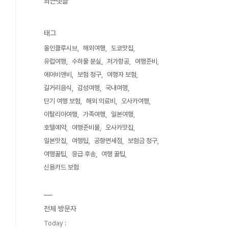
최근댓글
태그
올인클루시브
해외여행
도쿄맛집
유럽여행
수하물 분실
저가항공
여행준비
에어비앤비
보험 청구
여행자 보험
길거리음식
감성여행
국내여행
단기 여행 보험
해외 의료비
오사카여행
이탈리아여행
가족여행
일본여행
호텔예약
여행준비물
오사카맛집
일본맛집
여행팁
공항면세점
보험금 청구
여행꿀팁
응급 후송
여행 꿀팁
신용카드 보험
전체 방문자
Today :