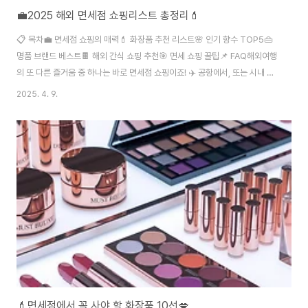
💼2025 해외 면세점 쇼핑리스트 총정리💄
📋 목차💼 면세점 쇼핑의 매력💄 화장품 추천 리스트🌸 인기 향수 TOP5👜
명품 브랜드 베스트🍫 해외 간식 쇼핑 추천🎯 면세 쇼핑 꿀팁📌 FAQ해외여행
의 또 다른 즐거움 중 하나는 바로 면세점 쇼핑이죠! ✈️ 공항에서, 또는 시내 면
세점에서 좋은 가격에 인기 제품을 살 수 있는 절호의 기회예요. 특히 요즘은 온
2025. 4. 9.
라인 면세점도 잘 되어 있어서 미리 찜해두고 공항에서 간편하게 수령하는 분
들도 많아요. 2025년 현재, 전 세계 면세점에서 가장 많이 찾는 품목은 화장
품, 향수, 명품 가방, 전자기기, 그리고 간식류예요. 트렌드가 빠르게 바뀌기 때
문에 미리 리스트를 짜 두면 더 효율적인 쇼핑이 가능하답니다.💼 면세점 쇼핑
의 매력면세점 쇼핑의 가장 큰 매력은 역시 '세금이 없다'는 점이에요. 부가가..
💄면세점에서 꼭 사야 할 화장품 10선💋