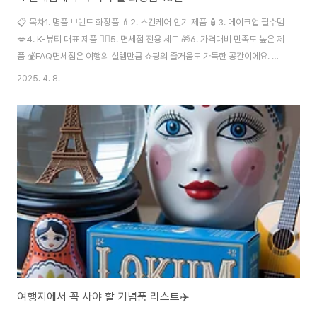
📋 목차1. 명품 브랜드 화장품 💄2. 스킨케어 인기 제품 🧴3. 메이크업 필수템
💋4. K-뷰티 대표 제품 🧖‍♀️5. 면세점 전용 세트 🎁6. 가격대비 만족도 높은 제
품 💰FAQ면세점은 여행의 설렘만큼 쇼핑의 즐거움도 가득한 공간이에요. 특
히 화장품은 가격적인 혜택은 물론, 구성과 한정판까지 다양하게 만나볼 수 있
2025. 4. 8.
어서 꼭 챙겨야 할 아이템 중 하나예요. 2025년 기준으로 면세점에서 특히 인
기 있는 화장품 브랜드와 제품들을 소개할게요. 제가 생각했을 때, 면세점에서
이 화장품들을 사면 정말 후회 없다고 느껴졌어요. 지금부터 순위별로 재밌게
알아보자고요! 😄1. 명품 브랜드 화장품 💄면세점에서 절대 놓치면 안 되는 브
랜드가 바로 명품 화장품이에요. 샤넬, 디올, 입생로랑, 겔랑 같은 하..
여행지에서 꼭 사야 할 기념품 리스트✈️