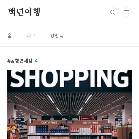
본문 바로가기
백년여행
홈
태그
방명록
공항면세점
4