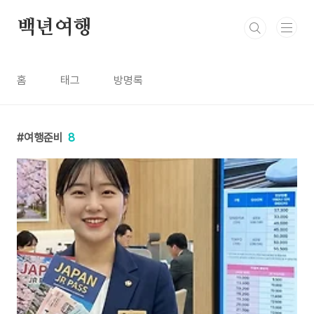
본문 바로가기
백년여행
홈
태그
방명록
여행준비
8