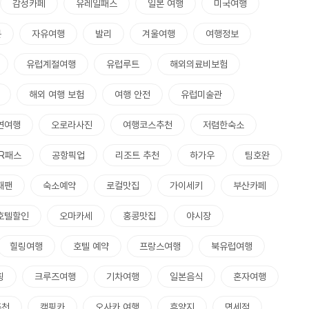
감성카페
유레일패스
일본 여행
미국여행
문
자유여행
발리
겨울여행
여행정보
유럽계절여행
유럽루트
해외의료비보험
해외 여행 보험
여행 안전
유럽미술관
연여행
오로라사진
여행코스추천
저렴한숙소
JR패스
공항픽업
리조트 추천
하가우
팀호완
재팬
숙소예약
로컬맛집
가이세키
부산카페
호텔할인
오마카세
홍콩맛집
야시장
힐링여행
호텔 예약
프랑스여행
북유럽여행
핑
크루즈여행
기차여행
일본음식
혼자여행
추천
캠핑카
오사카 여행
휴양지
면세점