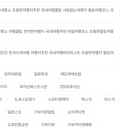
내명소 조용한여행지추천 국내여행꿀팁 사람없는여행지 힐링여행코스 국
명소 여행꿀팁 한적한여행지 국내여행추천 비밀여행코스 조용한힐링여행
진곳 한국이색여행 여행지추천 국내여행버킷리스트 조용한여행지 힐링여
모리야본점
일본와규
에도마에초밥
키지
후지산베스트시즌
2026후지산
천
도쿄스모경기
스모티켓예약
박스석
마스석
일본스모
가부키관람팁
쇼치쿠티켓
도쿄전통공연
가부키좌
가부키티켓예매