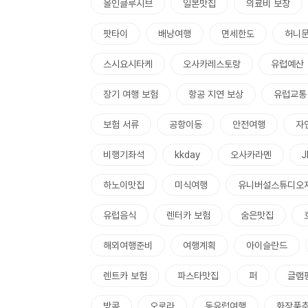
올인클루시브
일본맛집
의료비 보장
팟타이
배낭여행
면세한도
허니
스시요시타케
오사카레스토랑
유럽예산
장기 여행 보험
항공 지연 보상
유럽교통
보험 서류
공항이동
안전여행
자
비행기좌석
kkday
오사카라멘
하노이맛집
미식여행
유니버설스튜디오
유럽음식
렌터카 보험
숨은맛집
해외여행준비
여행계획
아이슬란드
렌트카 보험
파스타맛집
퍼
글램
방콕
오로라
동유럽여행
화장품