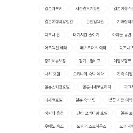
일본가부키
시즌권조기할인
일본여행스
일본여행비용절감
온천입욕권
지하철타
디즈니 팁
대기시간 줄이기
아이들 동반
어트랙션 예약
패스트패스 예약
디즈니 
장기체류보장
장기보험비교
여행보험료
나하 호텔
오키나와 숙박 예약
가족 여행
일본스키장호텔
힐튼니세코빌리지
파크
니세코호텔
일본 숙박 팁
벚꽃 시즌 예약
하카타 온천
난바 프리미엄 호텔
일본 호
우에노 숙소
도쿄 게스트하우스
도쿄 저