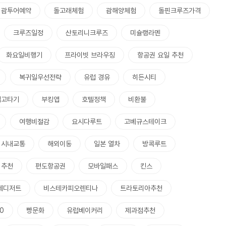
괌투어예약
돌고래체험
괌해양체험
돌핀크루즈가격
크루즈일정
산토리니크루즈
미슐랭라멘
화요일비행기
프라이빗 브라우징
항공권 요일 추천
복귀일우선전략
유럽 경유
히든시티
입고타기
부킹앱
호텔정책
비환불
여행비절감
요시다루트
고베규스테이크
시내교통
해외이동
일본 열차
방콕루트
 추천
편도항공권
모바일패스
킨스
체디저트
비스테카피오렌티나
트라토리아추천
0
빵문화
유럽베이커리
제과점추천