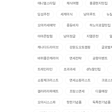
애니멀스타일
채식여행
홍콩현지맛집
딤섬추천
세계미식
남미루트
뉴
오마카세예약
중동비자
하노이로컬맛집
아마존탐험
남미정글
지열온천
캐나다드라이브
강원도오토캠핑
글로벌
바퀴좋은캐리어
면세전략
공항이벤트
트레인라인
초과과세
dfs할인팁
쇼핑체크리스트
면세쇼핑리스트
크로스
갤러리라파예트
프랑스면세
디올매장
오아시스스파
핫한기념품
독특한기념품