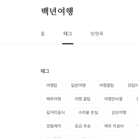
본문 바로가기
백년여행
홈
태그
방명록
태그
여행팁
일본여행
여행꿀팁
유럽
해외여행
여행 꿀팁
여행준비물
길거리음식
수하물 분실
감성여행
호텔예약
응급 후송
해외 의료비