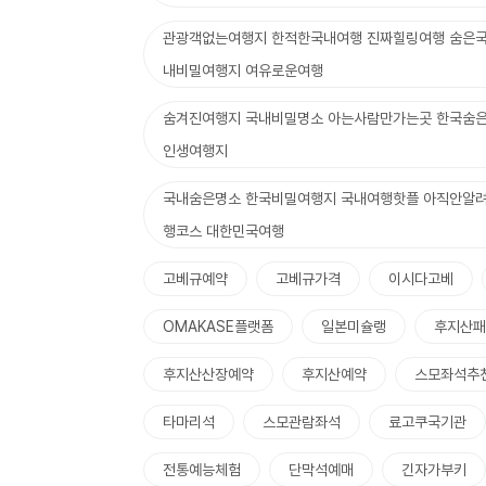
관광객없는여행지 한적한국내여행 진짜힐링여행 숨은국
내비밀여행지 여유로운여행
숨겨진여행지 국내비밀명소 아는사람만가는곳 한국숨은
인생여행지
국내숨은명소 한국비밀여행지 국내여행핫플 아직안알려
행코스 대한민국여행
고베규예약
고베규가격
이시다고베
OMAKASE플랫폼
일본미슐랭
후지산패
후지산산장예약
후지산예약
스모좌석추
타마리석
스모관람좌석
료고쿠국기관
전통예능체험
단막석예매
긴자가부키