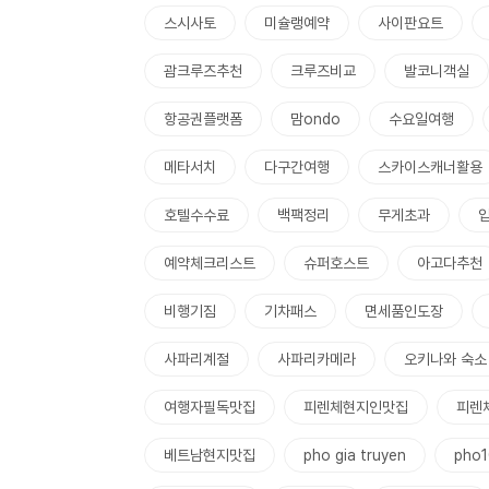
스시사토
미슐랭예약
사이판요트
괌크루즈추천
크루즈비교
발코니객실
항공권플랫폼
맘ondo
수요일여행
메타서치
다구간여행
스카이스캐너활용
호텔수수료
백팩정리
무게초과
예약체크리스트
슈퍼호스트
아고다추천
비행기짐
기차패스
면세품인도장
사파리계절
사파리카메라
오키나와 숙소
여행자필독맛집
피렌체현지인맛집
피렌
베트남현지맛집
pho gia truyen
pho1