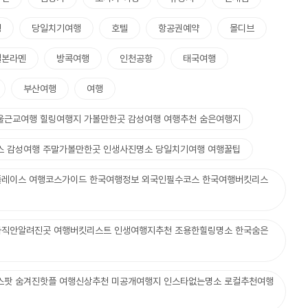
행
당일치기여행
호텔
항공권예약
몰디브
일본라멘
방콕여행
인천공항
태국여행
부산여행
여행
울근교여행 힐링여행지 가볼만한곳 감성여행 여행추천 숨은여행지
스 감성여행 주말가볼만한곳 인생사진명소 당일치기여행 여행꿀팁
플레이스 여행코스가이드 한국여행정보 외국인필수코스 한국여행버킷리스
아직안알려진곳 여행버킷리스트 인생여행지추천 조용한힐링명소 한국숨은
스팟 숨겨진핫플 여행신상추천 미공개여행지 인스타없는명소 로컬추천여행