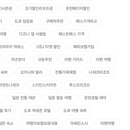
키시즌권
조기할인리프트권
온천패키지할인
기
도쿄 입장료
구매처추천
패스가격비교
 여행
디즈니 앱 사용법
패스트패스 가격
프리미어 액세스
USJ 티켓 할인
해외보험가입
카츠정식
규동추천
라멘 가이드
라멘 여행
 숙박
오키나와 빌라
전통가옥체험
니세코리조트
하얏트니세코
스키인스키아웃
루스츠리조트
일본 전통 여관
일본 힐링 여행
온천호텔 예약
텔 후기
도쿄 역세권 호텔
도쿄 여행 숙박
렴한 숙소
여행자보험보장내용
미쉐린스시
라멘여행