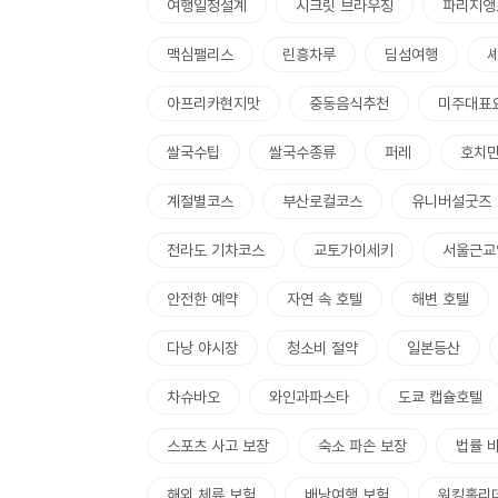
여행일정설계
시크릿 브라우징
파리지앵
맥심팰리스
린흥차루
딤섬여행
아프리카현지맛
중동음식추천
미주대표
쌀국수팁
쌀국수종류
퍼레
호치
계절별코스
부산로컬코스
유니버설굿즈
전라도 기차코스
교토가이세키
서울근교
안전한 예약
자연 속 호텔
해변 호텔
다낭 야시장
청소비 절약
일본등산
차슈바오
와인과파스타
도쿄 캡슐호텔
스포츠 사고 보장
숙소 파손 보장
법률 
해외 체류 보험
배낭여행 보험
워킹홀리