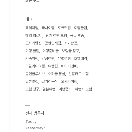
최근댓글
태그
해외여행
국내여행
도쿄맛집
여행꿀팁
해외 의료비
단기 여행 보험
응급 후송
오사카맛집
공항면세점
저가항공
여행 꿀팁
여행준비물
보험금 청구
가족여행
감성여행
유럽여행
호텔예약
이탈리아여행
여행팁
에어비앤비
올인클루시브
수하물 분실
신용카드 보험
일본맛집
길거리음식
오사카여행
보험 청구
일본여행
여행준비
여행자 보험
전체 방문자
Today :
Yesterday :