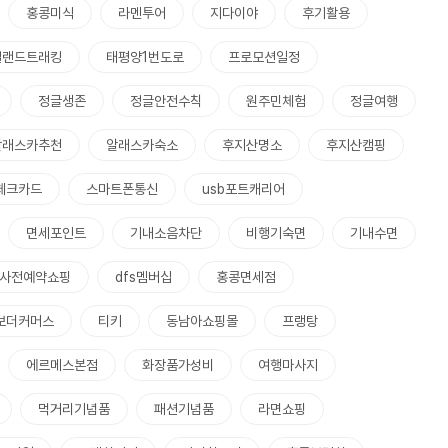
홍콩미식
라멘투어
지다이야
후기활용
질랜드트래킹
태평양1번도로
프로모션일정
정글생존
정글안전수칙
원주민체험
정글여행
알래스카추천
알래스카숙소
후지산명소
후지산캠핑
체크카드
스마트폰통신
usb포트캐리어
면세포인트
기내소음차단
비행기숙면
기내수면
사전예약쇼핑
dfs멤버십
홍콩면세점
보더커머스
티키
동남아쇼핑몰
프랭탕
에르메스본점
화장품가성비
여행마사지
먹거리기념품
패션기념품
라면쇼핑