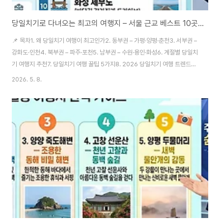
당일치기로 다녀오는 최고의 여행지 – 서울 근교 베스트 10곳 완벽 가이드
📌 목차1. 왜 당일치기 여행이 최고인가2. 동부권 – 가평·양평·춘천3. 서부권 –
강화도·인천4. 북부권 – 파주·포천5. 남부권 – 수원·용인·화성6. 계절별 당일치
기 여행지 추천7. 당일치기 여행 꿀팁 5가지8. 2026 당일치기 여행 트렌드9.
자주 묻는 질문서울에서 1~2시간이면 도착하는 당일치기 여행지를 찾고 계신
2026. 5. 8.
가요? 가평 아침고요수목원부터 수원화성, 강화도 갯벌 체험까지 — 서울 근교
에는 하루 만에 충분히 즐기고 돌아올 수 있는 여행지가 넘칩니다. 이 글에서는
2026년 최신 교통 정보와 비용까지 포함해 권역별 베스트 10곳을 직접 다녀
온 경험을 바탕으로 정리했습니다.왜 당일치기 여행이 최고인가솔직히 말하면,
저도 처음엔 "당일치기가 무슨 여행이야"라고 생각했습니다. 숙소 예약하고,
짐..