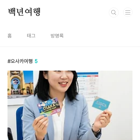
본문 바로가기
백년여행
홈
태그
방명록
오사카여행
5