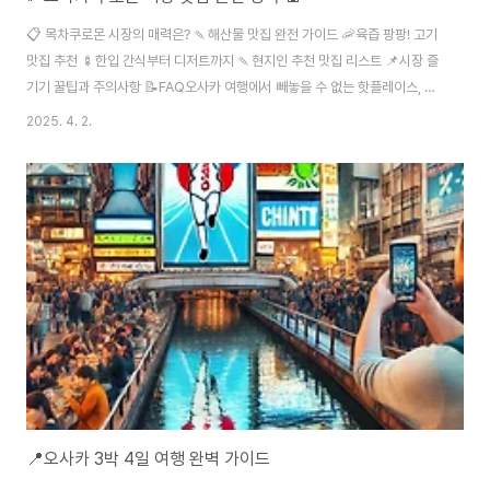
📋 목차쿠로몬 시장의 매력은? 🍡해산물 맛집 완전 가이드 🦐육즙 팡팡! 고기
맛집 추천 🍢한입 간식부터 디저트까지 🍡현지인 추천 맛집 리스트 📌시장 즐
기기 꿀팁과 주의사항 📝FAQ오사카 여행에서 빼놓을 수 없는 핫플레이스, 바
로 쿠로몬 시장이에요! 200년 이상의 전통을 가진 이 시장은 ‘오사카의 부
2025. 4. 2.
엌’이라 불릴 만큼 신선한 재료와 다양한 길거리 음식으로 유명하죠. 일본 현지
인뿐 아니라 전 세계 여행객들이 즐겨 찾는 쿠로몬 시장은 입구부터 흥미진진
한 향신료 냄새와 지글지글 소리, 먹음직스러운 비주얼이 넘쳐나요. 생선구이
부터 소고기 꼬치, 달콤한 디저트까지! 한 걸음 한 걸음이 즐거움 그 자체랍니
다. 내가 생각했을 때 이 시장의 매력은 단순히 먹는 데에 그치지 않고, 현지 문
화를 직접 체험할 ..
📍오사카 3박 4일 여행 완벽 가이드