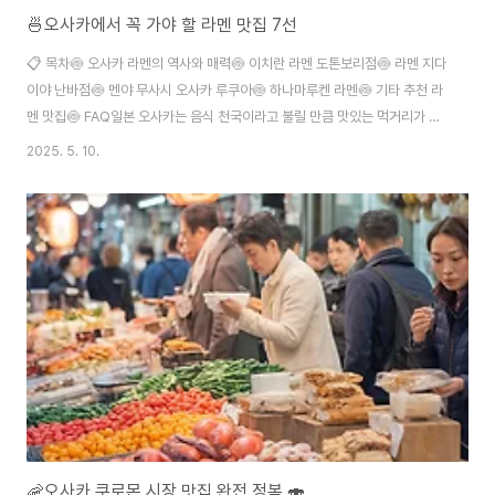
🍜오사카에서 꼭 가야 할 라멘 맛집 7선
📋 목차🍥 오사카 라멘의 역사와 매력🍥 이치란 라멘 도톤보리점🍥 라멘 지다
이야 난바점🍥 멘야 무사시 오사카 루쿠아🍥 하나마루켄 라멘🍥 기타 추천 라
멘 맛집🍥 FAQ일본 오사카는 음식 천국이라고 불릴 만큼 맛있는 먹거리가 넘
쳐나는 도시예요. 특히 라멘은 오사카 여행 중 절대 놓치면 안 되는 필수 코스
2025. 5. 10.
죠. 진한 국물과 탱탱한 면발, 그리고 라멘마다 각기 다른 고유의 향과 맛은 여
행의 즐거움을 한층 더해줘요. 도톤보리, 신사이바시, 우메다 등 오사카의 주요
관광지 주변에는 줄 서서 먹는 유명 라멘집이 많아요. 제가 생각했을 때, 오사카
에서의 라멘은 단순한 한 끼가 아니라 여행의 일부처럼 느껴졌어요. 그만큼 특
별하고 감동적인 맛이 많았거든요! 이제 본격적으로 오사카 최고의 라멘 맛집
들을 소개할게요..
🦐오사카 쿠로몬 시장 맛집 완전 정복 🍣