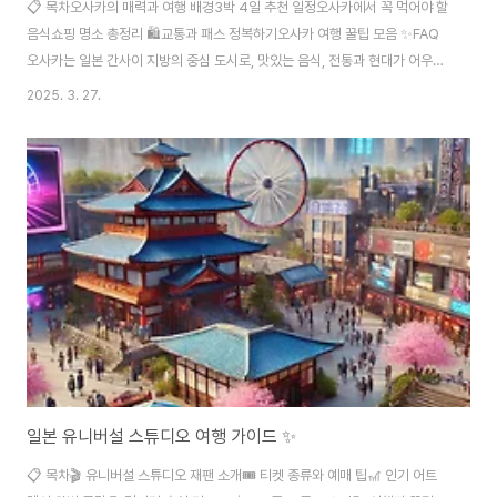
📋 목차오사카의 매력과 여행 배경3박 4일 추천 일정오사카에서 꼭 먹어야 할
음식쇼핑 명소 총정리 🛍️교통과 패스 정복하기오사카 여행 꿀팁 모음 ✨FAQ
오사카는 일본 간사이 지방의 중심 도시로, 맛있는 음식, 전통과 현대가 어우러
진 거리, 다양한 볼거리로 여행자들의 사랑을 받고 있어요. 도쿄보다 여유롭고,
2025. 3. 27.
교토보다 캐주얼한 매력으로 3박 4일 동안 알차게 둘러보기 딱 좋은 도시랍니
다! 이번 가이드는 오사카를 처음 방문하는 분들도 쉽게 여행할 수 있도록, 이동
동선부터 먹거리, 쇼핑, 꿀팁까지 꼼꼼히 담았어요. 내가 생각했을 때, 일본 여
행 중 오사카는 가장 자유롭고 재미있게 다닐 수 있는 곳 같아요 😊🎌 오사카
의 매력과 여행 배경오사카는 예로부터 일본의 상업 중심지로 자리 잡았어요.
에도 시대에는..
일본 유니버설 스튜디오 여행 가이드 ✨
📋 목차🎬 유니버설 스튜디오 재팬 소개🎟️ 티켓 종류와 예매 팁🎢 인기 어트