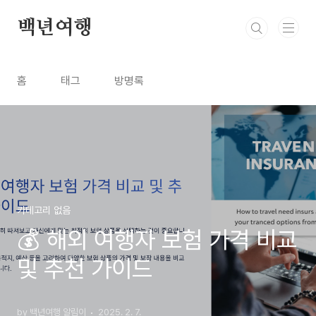
본문 바로가기
백년여행
홈
태그
방명록
카테고리 없음
💰 해외 여행자 보험 가격 비교
및 추천 가이드
by 백년여행 알림이
2025. 2. 7.