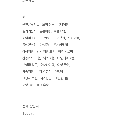
최근댓글
태그
올인클루시브
보험 청구
국내여행
길거리음식
일본여행
호텔예약
에어비앤비
일본맛집
도쿄맛집
유럽여행
공항면세점
여행준비
오사카맛집
감성여행
단기 여행 보험
해외 의료비
신용카드 보험
해외여행
이탈리아여행
보험금 청구
오사카여행
여행 꿀팁
가족여행
수하물 분실
여행팁
여행자 보험
저가항공
여행준비물
여행꿀팁
응급 후송
전체 방문자
Today :