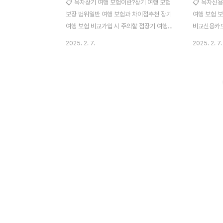
📋 목차장기 여행 보험이란?장기 여행 보험
📋 목차신
보장 범위일반 여행 보험과 차이점추천 장기
여행 보험 
여행 보험 비교가입 시 주의할 점장기 여행
비교신용카드
보험 활용 팁FAQ장기 여행을 계획하고 있다
항목 및 주
2025. 2. 7.
2025. 2. 7.
면 여행 보험도 신중하게 선택해야 해요. 단
팁FAQ해외
기 여행 보험과 달리, 몇 개월에서 1년 이상
하면 자동으로
지속되는 여행에서는 의료비, 도난, 긴급 후
는 경우가 많
송 등의 보장이 더 중요해요. 💡 특히 해외에
위가 다르고,
서 병원비가 비싼 나라를 방문하거나, 다양한
💳 어떤 카
국가를 이동하는 경우라면 장기 여행 보험이
활용할 수 있
필수예요. 보장 범위와 가입 방법을 꼼꼼하게
주 다닌다면
확인하고, 내 여행 스타일에 맞는 보험을 선
택하는 것이
택해 보세요.장기 여행 보험이란? 🌍장기 여
란? 💳신
행 보험은 3개월 이상 해외에 머무는 여행자
를 사용하면
를 위한 보험이에요. 단기 여행 보험과 달리,
이에요. 별도
장기 체류 중 발생할 수 있는 다양한 위험을
수 있어 편리
대비할..
사와 제휴하여