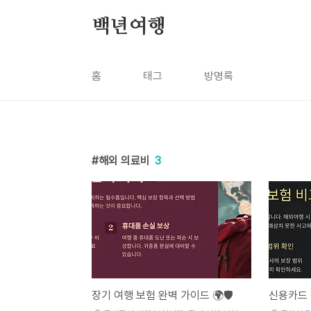
본문 바로가기
백년여행
홈
태그
방명록
해외 의료비
3
장기 여행 보험 완벽 가이드 🌍🛡️