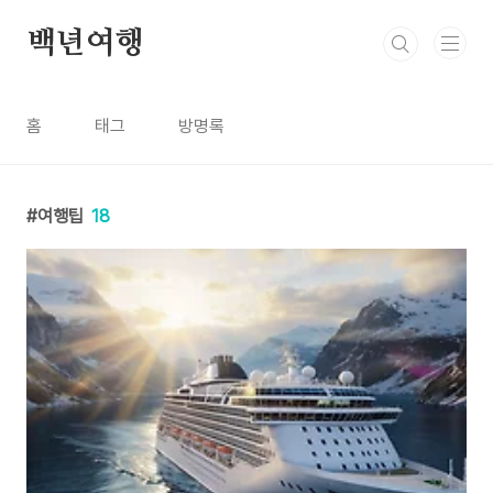
본문 바로가기
백년여행
홈
태그
방명록
여행팁
18