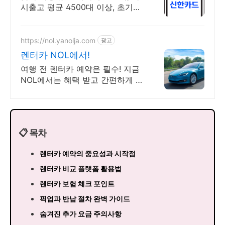
시출고 평균 4500대 이상, 초기비
용 0원 장기렌터카 2천만 이상 10
만, 3천만 이상 20만 상당 경품 증
정
https://nol.yanolja.com
광고
렌터카 NOL에서!
여행 전 렌터카 예약은 필수! 지금
NOL에서는 혜택 받고 간편하게 예
약하세요!
📋 목차
렌터카 예약의 중요성과 시작점
렌터카 비교 플랫폼 활용법
렌터카 보험 체크 포인트
픽업과 반납 절차 완벽 가이드
숨겨진 추가 요금 주의사항