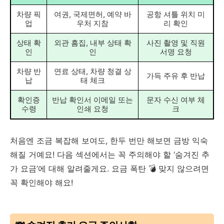
차량 픽
여권, 국제면허, 예약 바
공항 셔틀 위치 미
업
우처 지참
리 확인
상태 확
외관 흠집, 내부 상태 확
사진 촬영 및 직원
인
인
서명 요청
차량 반
연료 상태, 차량 청결 상
가득 주유 후 반납
납
태 체크
확인증
반납 확인서 이메일 또는
문자 수신 여부 체
수령
인쇄 요청
크
처음엔 조금 복잡해 보여도, 한두 번만 해보면 금방 익숙
해질 거예요! 다음 섹션에서는 꼭 주의해야 할 ‘숨겨진 추
가 요금’에 대해 알려줄게요. 요금 폭탄 💣 맞지 않으려면
꼭 확인해야 해요!