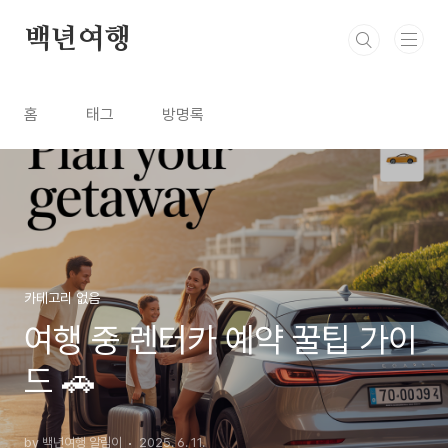
본문 바로가기
백년여행
홈
태그
방명록
카테고리 없음
여행 중 렌터카 예약 꿀팁 가이
드 🚗
by 백년여행 알림이
2025. 6. 11.