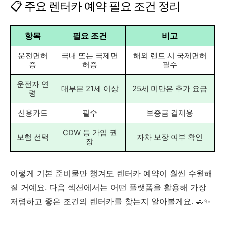
📋 주요 렌터카 예약 필요 조건 정리
항목
필요 조건
비고
운전면허
국내 또는 국제면
해외 렌트 시 국제면허
증
허증
필수
운전자 연
대부분 21세 이상
25세 미만은 추가 요금
령
신용카드
필수
보증금 결제용
CDW 등 가입 권
보험 선택
자차 보장 여부 확인
장
이렇게 기본 준비물만 챙겨도 렌터카 예약이 훨씬 수월해
질 거예요. 다음 섹션에서는 어떤 플랫폼을 활용해 가장
저렴하고 좋은 조건의 렌터카를 찾는지 알아볼게요. 🚗✨