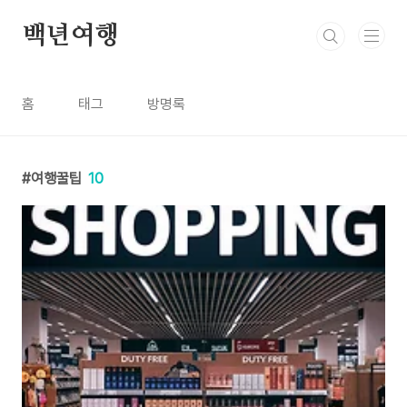
본문 바로가기
백년여행
홈
태그
방명록
여행꿀팁
10