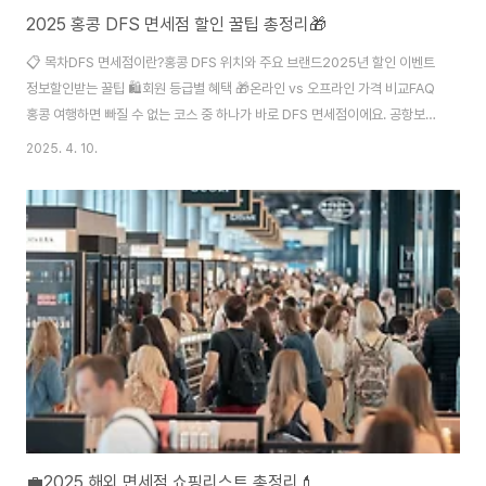
2025 홍콩 DFS 면세점 할인 꿀팁 총정리🎁
📋 목차DFS 면세점이란?홍콩 DFS 위치와 주요 브랜드2025년 할인 이벤트
정보할인받는 꿀팁 🛍️회원 등급별 혜택 🎁온라인 vs 오프라인 가격 비교FAQ
홍콩 여행하면 빠질 수 없는 코스 중 하나가 바로 DFS 면세점이에요. 공항보다
싸고, 종류도 다양해서 ‘쇼핑의 성지’라고 불릴 만큼 인기가 많답니다. 특히
2025. 4. 10.
2025년에도 다양한 글로벌 브랜드가 참가하는 세일 이벤트와 멤버십 혜택이
가득 준비돼 있어요. 이번 글에서는 홍콩 DFS 면세점의 할인 정보부터 꿀팁,
위치, 브랜드까지 전부 소개해볼게요.이제부터 본격적으로 DFS 면세점에 대
해 알아볼게요!👇DFS 면세점이란?DFS(Duty Free Shoppers)는 전 세계
주요 도시에 있는 프리미엄 면세점이에요. 미국 럭셔리 그룹 LVMH 산하 브
랜..
💼2025 해외 면세점 쇼핑리스트 총정리💄