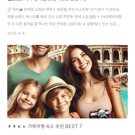
📋 목차💼 면세점 쇼핑의 매력💄 화장품 추천 리스트🌸 인기 향수 TOP5👜
명품 브랜드 베스트🍫 해외 간식 쇼핑 추천🎯 면세 쇼핑 꿀팁📌 FAQ해외여행
의 또 다른 즐거움 중 하나는 바로 면세점 쇼핑이죠! ✈️ 공항에서, 또는 시내 면
세점에서 좋은 가격에 인기 제품을 살 수 있는 절호의 기회예요. 특히 요즘은 온
2025. 4. 9.
라인 면세점도 잘 되어 있어서 미리 찜해두고 공항에서 간편하게 수령하는 분
들도 많아요. 2025년 현재, 전 세계 면세점에서 가장 많이 찾는 품목은 화장
품, 향수, 명품 가방, 전자기기, 그리고 간식류예요. 트렌드가 빠르게 바뀌기 때
문에 미리 리스트를 짜 두면 더 효율적인 쇼핑이 가능하답니다.💼 면세점 쇼핑
의 매력면세점 쇼핑의 가장 큰 매력은 역시 '세금이 없다'는 점이에요. 부가가..
👨‍👩‍👧‍👦 가족여행 숙소 추천 BEST 7