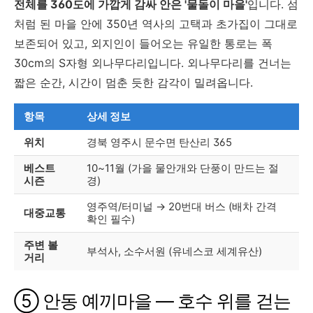
전체를 360도에 가깝게 감싸 안은 '물돌이 마을'
입니다. 섬
처럼 된 마을 안에 350년 역사의 고택과 초가집이 그대로
보존되어 있고, 외지인이 들어오는 유일한 통로는 폭
30cm의 S자형 외나무다리입니다. 외나무다리를 건너는
짧은 순간, 시간이 멈춘 듯한 감각이 밀려옵니다.
항목
상세 정보
위치
경북 영주시 문수면 탄산리 365
베스트
10~11월 (가을 물안개와 단풍이 만드는 절
시즌
경)
영주역/터미널 → 20번대 버스 (배차 간격
대중교통
확인 필수)
주변 볼
부석사, 소수서원 (유네스코 세계유산)
거리
⑤ 안동 예끼마을 — 호수 위를 걷는