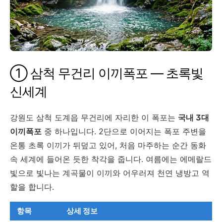
① 삼척 무건리 이끼폭포 — 초록빛
신세계
강원도 삼척 도계읍 무건리에 자리한 이 폭포는
국내 3대
이끼폭포
중 하나입니다. 2단으로 이어지는 폭포 주변을
온통 초록 이끼가 뒤덮고 있어, 처음 마주하는 순간 동화
속 세계에 들어온 듯한 착각을 줍니다. 여름에는 에메랄드
빛으로 빛나는 계곡물이 이끼와 어우러져 천연 냉방고 역
할을 합니다.
항목
상세 정보