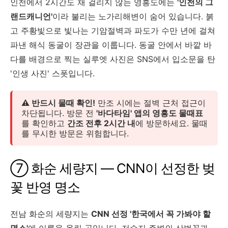
인천에서 2시간도 채 걸리지 않는 영흥도에는
'인천의 그
랜드캐니언'
이라 불리는 노가리해변이 숨어 있습니다. 붉
고 주황빛으로 빛나는 기암절벽과 파도가 수만 년에 걸쳐
파낸 해식 동굴이 장관을 이룹니다. 동굴 안에서 바깥 바
다를 배경으로 찍는 실루엣 사진은 SNS에서 입소문을 탄
'인생 사진' 스폿입니다.
⚠️ 반드시 물때 확인!
만조 시에는 절벽 근처 접근이
차단됩니다. 방문 전
'바다타임' 앱의 영흥도 물때표
를 확인하고
간조 전후 2시간 내
에 방문하세요. 물때
를 무시한 방문은 위험합니다.
⑦ 화순 세량지 — CNN이 선정한 벚
꽃 반영 명소
전남 화순의 세량지는
CNN 선정 '한국에서 꼭 가봐야 할