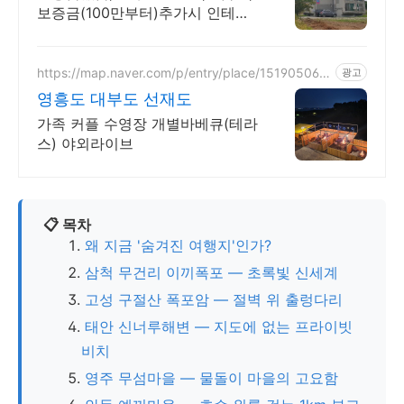
보증금(100만부터)추가시 인테리
어및 가전협의
https://map.naver.com/p/entry/place/151905065
광고
3
영흥도 대부도 선재도
가족 커플 수영장 개별바베큐(테라
스) 야외라이브
📋 목차
왜 지금 '숨겨진 여행지'인가?
삼척 무건리 이끼폭포 — 초록빛 신세계
고성 구절산 폭포암 — 절벽 위 출렁다리
태안 신너루해변 — 지도에 없는 프라이빗
비치
영주 무섬마을 — 물돌이 마을의 고요함