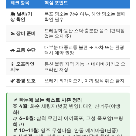
체크 항목
핵심 포인트
🌦 날씨/기
폭포 명소는 강수 여부, 해안 명소는 물때
상 확인
확인 필수
트레킹화·등산 스틱·충분한 음수 (편의점
🥾 장비 준비
없는 오지 多)
대부분 대중교통 불편 → 자차 또는 관광
🚗 교통 수단
택시 예약 권장
📱 오프라인
통신 불량 지역 가능 → 네이버·카카오 오
지도
프라인 저장
🌿 환경 보호
쓰레기 되가져오기, 이끼·암석 훼손 금지
📌 한눈에 보는 베스트 시즌 정리
🌸
4월
: 화순 세량지(벚꽃 반영), 태안 신너루(야생
화)
🌿
6~8월
: 삼척 무건리 이끼폭포, 고성 폭포암(수량
최고)
🍂
10~11월
: 영주 무섬마을, 안동 예끼마을(단풍)