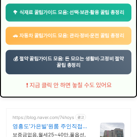
🥦 식재료 꿀팁가이드 모음: 선택·보관·활용 꿀팁 총정리
🚗 자동차 꿀팁가이드 모음: 관리·정비·운전 꿀팁 총정리
💰 절약 꿀팁가이드 모음: 돈 모으는 생활비·고정비 절약
꿀팁 총정리
❗ 지금 클릭 안 하면 놓칠 수도 있어요
https://blog.naver.com/74hoys
광고
영흥도'가은빌'원룸 주인직접
보증금 추가시 맞춤 인테리어
보증금없음,월세25~40만,풀옵션,