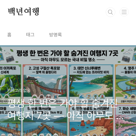
본문 바로가기
백년여행
홈
태그
방명록
카테고리 없음
평생 한 번은 가야 할 숨겨진
여행지 7곳 — 아직 아무도 모
르는 국내 비밀 명소
by 백년여행 알림이
2026. 4. 17.