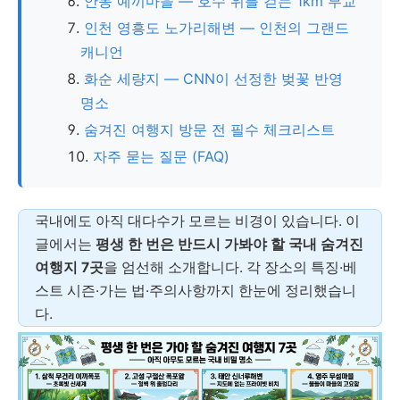
안동 예끼마을 — 호수 위를 걷는 1km 부교
인천 영흥도 노가리해변 — 인천의 그랜드
캐니언
화순 세량지 — CNN이 선정한 벚꽃 반영
명소
숨겨진 여행지 방문 전 필수 체크리스트
자주 묻는 질문 (FAQ)
국내에도 아직 대다수가 모르는 비경이 있습니다. 이
글에서는
평생 한 번은 반드시 가봐야 할 국내 숨겨진
여행지 7곳
을 엄선해 소개합니다. 각 장소의 특징·베
스트 시즌·가는 법·주의사항까지 한눈에 정리했습니
다.