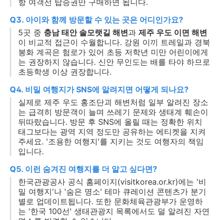
항 여객선 탑승권만 구매하면 됩니다.
Q3. 아이와 함께 방문할 수 있는 곳은 어디인가요?
5곳 중
충남 태안 솔모랫길 해변
과
제주 우도 이면 해변
이 비교적 접근이 수월합니다. 강원 이끼 트레일과 경북
봉화 계곡은 험로가 있어 초등 저학년 미만 어린이에게
는 권장하지 않습니다. 신안 무인도는 배를 타야 하므로
초등학생 이상 권장합니다.
Q4. 비밀 여행지가 SNS에 알려지면 어떻게 되나요?
실제로 제주 우도 홍조단괴 해변처럼 일부 알려진 장소
는 급격히 방문객이 늘며 쓰레기 문제와 생태계 훼손이
뒤따랐습니다. 방문 후 SNS에 올릴 때는 정확한 위치
태그보다는 광역 지역 정도만 공유하는 에티켓을 지켜
주세요. '조용한 여행지'를 지키는 것도 여행자의 책임
입니다.
Q5. 이런 숨겨진 여행지를 더 알고 싶다면?
한국관광공사 공식 홈페이지(visitkorea.or.kr)에는 '비
밀 여행지'나 '숨은 명소' 테마 큐레이션 콘텐츠가 분기
별로 업데이트됩니다. 또한 문화체육관광부가 운영하
는 '한국 100선' 생태관광지 목록에서도 덜 알려진 자연