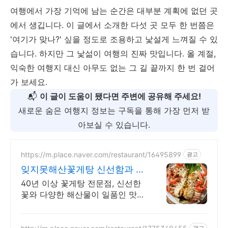
여행에서 가장 기억에 남는 순간은 대부분 계획에 없던 곳
에서 생깁니다. 이 글에서 소개한 다섯 곳 모두 한 번쯤은
'여기가 맞나?' 싶을 정도로 조용하고 낯설게 느껴질 수 있
습니다. 하지만 그 낯섦이 여행의 진짜 맛입니다. 올 계절,
익숙한 여행지 대신 아무도 없는 그 길 끝까지 한 번 걸어
가 보세요.
📬
이 글이 도움이 됐다면 주변에 공유해 주세요!
새로운 숨은 여행지 정보는 구독을 통해 가장 먼저 받
아보실 수 있습니다.
https://m.place.naver.com/restaurant/16495899
광고
잊지못해산꽃게탕 신선함과 알
이 꽉찬 꽃게탕
40년 이상 꽃게탕 전문점, 신선한
꽃와 다양한 해산물이 일품인 맛집
입니다. 꽃게와 다양한 해산물로
우려진 국물 맛으로 밥 두 공기를
광고