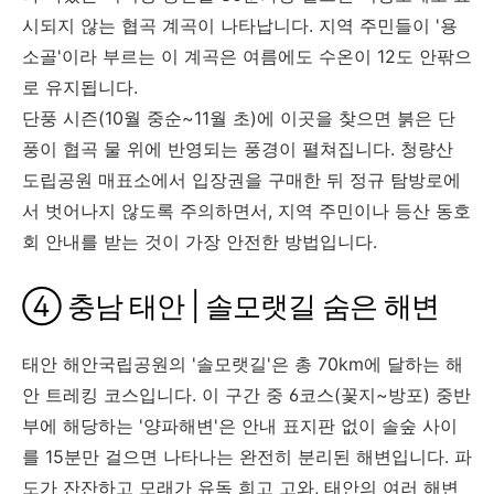
시되지 않는 협곡 계곡이 나타납니다. 지역 주민들이 '용
소골'이라 부르는 이 계곡은 여름에도 수온이 12도 안팎으
로 유지됩니다.
단풍 시즌(10월 중순~11월 초)에 이곳을 찾으면 붉은 단
풍이 협곡 물 위에 반영되는 풍경이 펼쳐집니다. 청량산
도립공원 매표소에서 입장권을 구매한 뒤 정규 탐방로에
서 벗어나지 않도록 주의하면서, 지역 주민이나 등산 동호
회 안내를 받는 것이 가장 안전한 방법입니다.
④ 충남 태안 | 솔모랫길 숨은 해변
태안 해안국립공원의 '솔모랫길'은 총 70km에 달하는 해
안 트레킹 코스입니다. 이 구간 중 6코스(꽃지~방포) 중반
부에 해당하는 '양파해변'은 안내 표지판 없이 솔숲 사이
를 15분만 걸으면 나타나는 완전히 분리된 해변입니다. 파
도가 잔잔하고 모래가 유독 희고 고와, 태안의 여러 해변