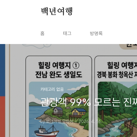
본문 바로가기
백년여행
홈
태그
방명록
카테고리 없음
관광객 99% 모르는 진
by 백년여행 알림이
2026. 4. 16.