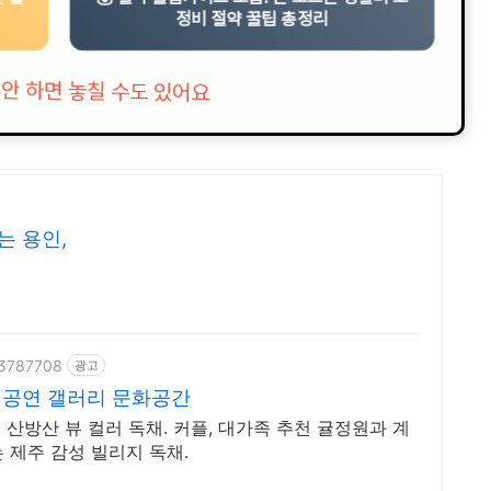
정비 절약 꿀팁 총정리
릭 안 하면 놓칠 수도 있어요
는 용인,
63787708
광고
 공연 갤러리 문화공간
산방산 뷰 컬러 독채. 커플, 대가족 추천 귤정원과 계
는 제주 감성 빌리지 독채.