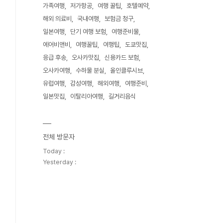
가족여행
저가항공
여행 꿀팁
호텔예약
해외 의료비
국내여행
보험금 청구
일본여행
단기 여행 보험
여행준비물
에어비앤비
여행꿀팁
여행팁
도쿄맛집
응급 후송
오사카맛집
신용카드 보험
오사카여행
수하물 분실
올인클루시브
유럽여행
감성여행
해외여행
여행준비
일본맛집
이탈리아여행
길거리음식
전체 방문자
Today :
Yesterday :