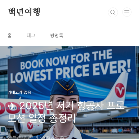
본문 바로가기
백년여행
홈
태그
방명록
카테고리 없음
✈️ 2025년 저가 항공사 프로
모션 일정 총정리
by 백년여행 알림이
2025. 4. 22.