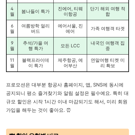
4
진에어, 티웨
단기 해외 여행 적
봄나들이 특가
월
이항공
합
6
여름방학 얼리
에어서울, 진
가족 여행객 타겟
월
버드
에어
9
추석/가을 여
내국인 여행객 집
모든 LCC
월
행 특가
중
11
블랙프라이데
제주항공, 에
연말여행 티켓 미
월
이 특가
어부산
리 확보
프로모션은 대부분 항공사 홈페이지, 앱, SNS에 동시에
공지되니 평소 즐겨찾기와 알림 설정은 필수예요. 특히 대
규모 할인은 시작 1시간 이내 마감되기도 해서, 미리 회원
가입을 해두는 것이 좋아요. ⏰