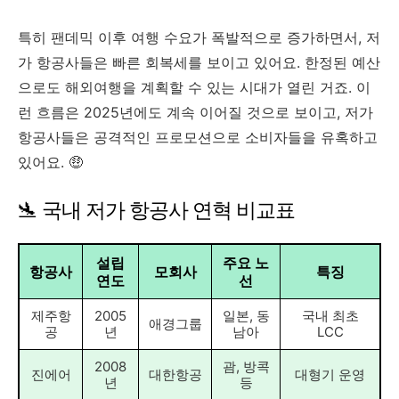
특히 팬데믹 이후 여행 수요가 폭발적으로 증가하면서, 저
가 항공사들은 빠른 회복세를 보이고 있어요. 한정된 예산
으로도 해외여행을 계획할 수 있는 시대가 열린 거죠. 이
런 흐름은 2025년에도 계속 이어질 것으로 보이고, 저가
항공사들은 공격적인 프로모션으로 소비자들을 유혹하고
있어요. 🤑
🛬 국내 저가 항공사 연혁 비교표
설립
주요 노
항공사
모회사
특징
연도
선
제주항
2005
일본, 동
국내 최초
애경그룹
공
년
남아
LCC
2008
괌, 방콕
진에어
대한항공
대형기 운영
년
등