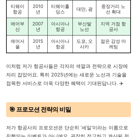
티웨이
2010
티웨이홀
중장거리 노
대만, 괌
항공
년
딩스
선 확대
에어부
2007
아시아나
부산발
지역 거점 항
산
년
항공
노선
공사
에어서
2015
아시아나
도쿄, 오
젊은 감성 마
울
년
항공
사카
케팅
이처럼 저가 항공사들은 각자의 색깔과 전략으로 시장에
자리 잡았어요. 특히 2025년에는 새로운 노선과 기술을
접목한 서비스로 더욱 다양한 혜택이 기대된답니다. ✈️
🎯 프로모션 전략의 비밀
저가 항공사의 프로모션은 단순히 ‘세일’이라는 이름으로
진행되는 이벤트가 아니에요. 굉장히 정교하고 계산된 전