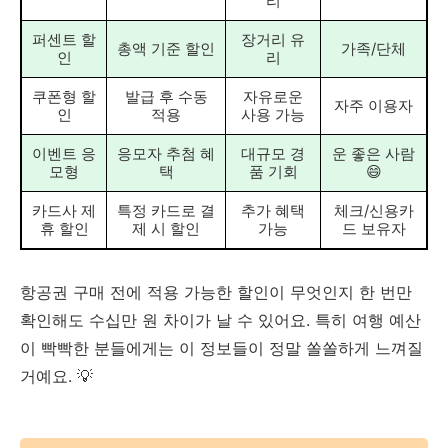
리
퍼센트 할
장거리 유
총액 기준 할인
가족/단체
인
리
쿠폰형 할
발급 후 수동
자유로운
자주 이용자
인
적용
사용 가능
이벤트 응
응모자 추첨 혜
대규모 경
운 좋은 사람
모형
택
품 기회
😄
카드사 제
특정 카드로 결
추가 혜택
체크/신용카
휴 할인
제 시 할인
가능
드 보유자
항공권 구매 전에 적용 가능한 할인이 무엇인지 한 번만
확인해도 수십만 원 차이가 날 수 있어요. 특히 여행 예산
이 빡빡한 분들에게는 이 정보들이 정말 쏠쏠하게 느껴질
거예요. 💡