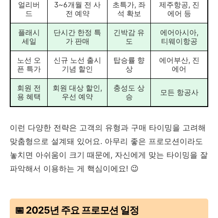
얼리버
3~6개월 전 사
초특가, 좌
제주항공, 진
드
전 예약
석 확보
에어 등
플래시
단시간 한정 특
긴박감 유
에어아시아,
세일
가 판매
도
티웨이항공
노선 오
신규 노선 출시
탑승률 향
에어부산, 진
픈 특가
기념 할인
상
에어
회원 전
회원 대상 할인,
충성도 상
모든 항공사
용 혜택
우선 예약
승
이런 다양한 전략은 고객의 유형과 구매 타이밍을 고려해
맞춤형으로 설계돼 있어요. 아무리 좋은 프로모션이라도
놓치면 아쉬움이 크기 때문에, 자신에게 맞는 타이밍을 잘
파악해서 이용하는 게 핵심이에요! 😉
📅 2025년 주요 프로모션 일정